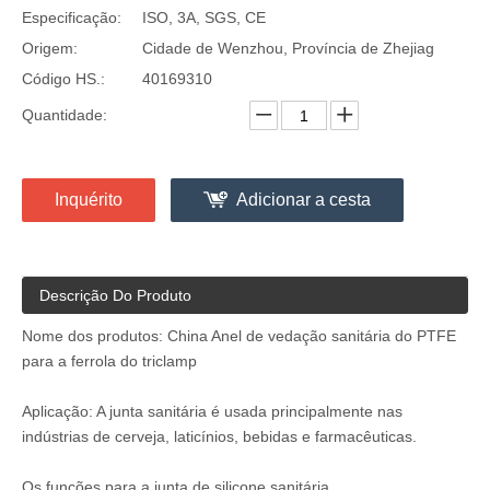
Especificação:
ISO, 3A, SGS, CE
Origem:
Cidade de Wenzhou, Província de Zhejiag
Código HS.:
40169310
Quantidade:
Inquérito
Adicionar a cesta
Descrição Do Produto
Nome dos produtos: China Anel de vedação sanitária do PTFE
para a ferrola do triclamp
Aplicação: A junta sanitária é usada principalmente nas
indústrias de cerveja, laticínios, bebidas e farmacêuticas.
Os funções para a junta de silicone sanitária