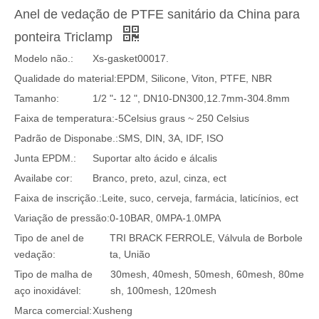
Anel de vedação de PTFE sanitário da China para
ponteira Triclamp
Modelo não.:
Xs-gasket00017.
Qualidade do material:
EPDM, Silicone, Viton, PTFE, NBR
Tamanho:
1/2 "- 12 ", DN10-DN300,12.7mm-304.8mm
Faixa de temperatura:
-5Celsius graus ~ 250 Celsius
Padrão de Disponabe.:
SMS, DIN, 3A, IDF, ISO
Junta EPDM.:
Suportar alto ácido e álcalis
Availabe cor:
Branco, preto, azul, cinza, ect
Faixa de inscrição.:
Leite, suco, cerveja, farmácia, laticínios, ect
Variação de pressão:
0-10BAR, 0MPA-1.0MPA
Tipo de anel de
TRI BRACK FERROLE, Válvula de Borbole
vedação:
ta, União
Tipo de malha de
30mesh, 40mesh, 50mesh, 60mesh, 80me
aço inoxidável:
sh, 100mesh, 120mesh
Marca comercial:
Xusheng