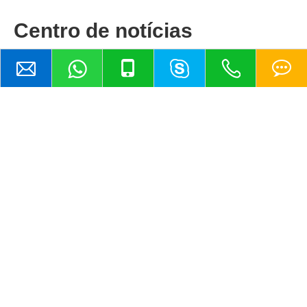
Centro de notícias
O que é o padrão BPE em equipamentos de processamento sanitário?
a como os padrões ASME BPE
**Saiba como o acabamento su
tem a esterilidade no manuseio de
válvula sanitária (Ra) afeta 
 biofarmacêuticos, abra...
desgaste da vedaç...
Links Rápidos