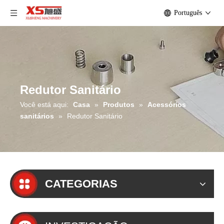
Português
Redutor Sanitário
Você está aqui:
Casa
»
Produtos
»
Acessórios
sanitários
»
Redutor Sanitário
CATEGORIAS