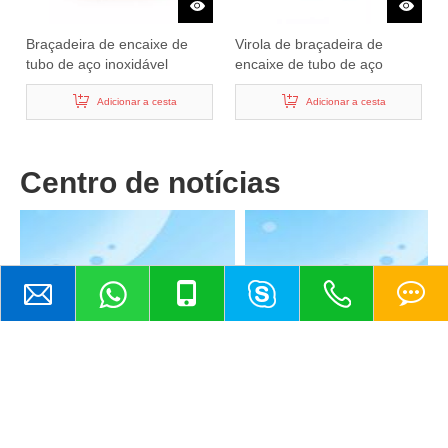
Braçadeira de encaixe de
Virola de braçadeira de
tubo de aço inoxidável
encaixe de tubo de aço
sanitário tipo virola
inoxidável sanitário de 21,5
Adicionar a cesta
MM
Adicionar a cesta
Centro de notícias
O que é o padrão BPE em equipamentos de processamento sanitário?
Como