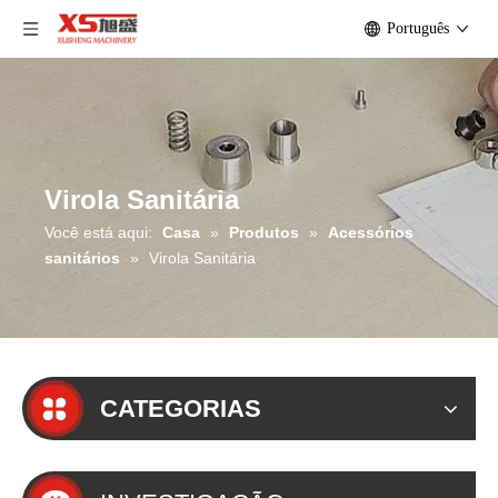
Português
Virola Sanitária
Você está aqui:
Casa
»
Produtos
»
Acessórios
sanitários
»
Virola Sanitária
CATEGORIAS