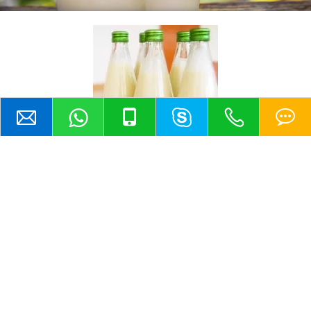
A faixa de viscosidade das válvulas de grau sanitário é muito grande, o
uso do valor de PH ambiental 1 ~ 14, adequado para leite fresco, leite
pasteurizado, iogurte, leite colorido, suco, bebidas à base de chá, vinho,
sorvete, leite de soja, bebidas lácteas , leite de longevidade, geléia,
produtos de molho de soja e outros produtos de produção estéril, após o
tratamento do sistema de esterilização UHT de produtos em embalagens
assépticas, sua qualidade ou frescor pode ser mantida em temperatura
ambiente por 3 a 6 meses (sem adição de conservantes), grátis da
refrigeração.Mantém a pureza e o frescor de nossas válvulas sanitárias.