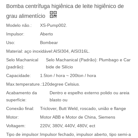
Bomba centrífuga higiênica de leite higiênico de
grau alimentício
Modelo não.:
XS-Pump002.
Impulsor:
Aberto
Uso:
Bombear
Material: aço inoxidável:
AISI304, AISI316L.
Selo Machanical
Selo Machanical (Padrão): Plumbago e Car
(padrão):
bide de Silício
Capacidade:
1.5ton / hora ~ 200ton / hora
Max.temperature.:
120degree Celsius.
Acabamento da
Dentro e espelho externo polido ou areia
superfície:
blasto ou
Conexão final:
Triclover, Butt Weld, roscado, união e flange
Motor:
Motor ABB e Motor de China, Siemens
Voltagem:
220V, 380V, 440V, 480V, ect
Tipo de impulsor:
Impulsor fechado, impulsor aberto, tipo semi-a