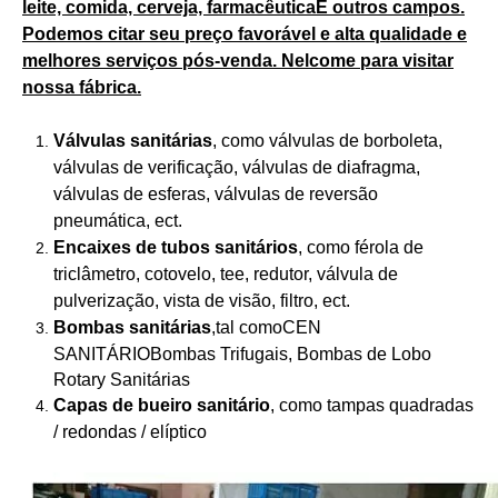
leite, comida, cerveja, farmacêutica
E outros campos.
Podemos citar seu preço favorável e alta qualidade e
melhores serviços pós-venda. Nelcome para visitar
nossa fábrica.
Válvulas sanitárias
, como válvulas de borboleta,
válvulas de verificação, válvulas de diafragma,
válvulas de esferas, válvulas de reversão
pneumática, ect.
Encaixes de tubos sanitários
, como férola de
triclâmetro, cotovelo, tee, redutor, válvula de
pulverização, vista de visão, filtro, ect.
Bombas sanitárias
,tal como
CEN
SANITÁRIO
Bombas Trifugais, Bombas de Lobo
Rotary Sanitárias
Capas de bueiro sanitário
, como tampas quadradas
/ redondas / elíptico