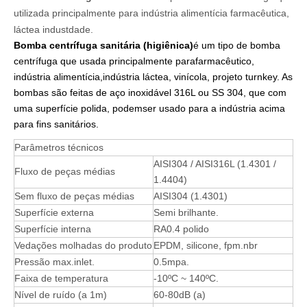
utilizada principalmente para indústria alimentícia farmacêutica,
láctea industdade.
Bomba centrífuga sanitária (higiênica)
é um tipo de bomba
centrífuga que usada principalmente para
farmacêutico,
indústria alimentícia,
indústria láctea, vinícola, projeto turnkey. As
bombas são feitas de aço inoxidável 316L ou SS 304, que com
uma superfície polida, podem
ser usado para a indústria acima
para fins sanitários
.
Parâmetros técnicos
AISI304 / AISI316L (1.4301 /
Fluxo de peças médias
1.4404)
Sem fluxo de peças médias
AISI304 (1.4301)
Superfície externa
Semi brilhante.
Superfície interna
RA0.4 polido
Vedações molhadas do produto
EPDM, silicone, fpm.nbr
Pressão max.inlet.
0.5mpa.
Faixa de temperatura
-10ºC ~ 140ºC.
Nível de ruído (a 1m)
60-80dB (a)