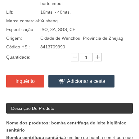
berto impel
Lift:
16mts ~ 40mts.
Marca comercial:
Xusheng
Especificação:
ISO, 3A, SGS, CE
Origem:
Cidade de Wenzhou, Província de Zhejiag
Código HS.:
8413709990
Quantidade:
Inquérito
Adicionar a cesta
Descrição Do Produto
Nome dos produtos: bomba centrífuga de leite higiênico
sanitário
Bomba centrífuga sanitária
é um tipo de bomba centrífuga que