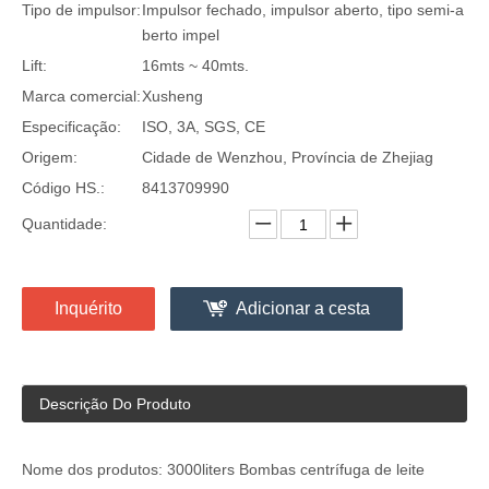
Tipo de impulsor:
Impulsor fechado, impulsor aberto, tipo semi-a
berto impel
Lift:
16mts ~ 40mts.
Marca comercial:
Xusheng
Especificação:
ISO, 3A, SGS, CE
Origem:
Cidade de Wenzhou, Província de Zhejiag
Código HS.:
8413709990
Quantidade:
Inquérito
Adicionar a cesta
Descrição Do Produto
Nome dos produtos: 3000liters Bombas centrífuga de leite