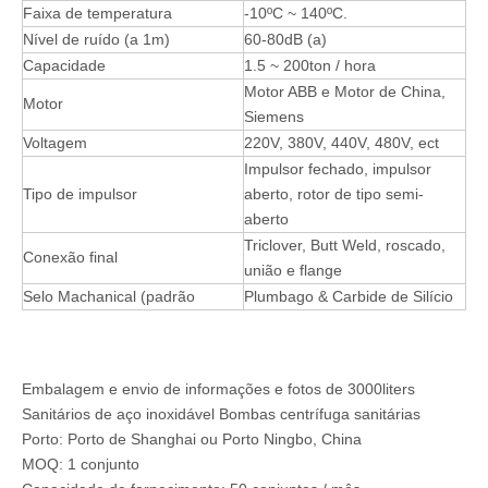
Faixa de temperatura
-10ºC ~ 140ºC.
Nível de ruído (a 1m)
60-80dB (a)
Capacidade
1.5 ~ 200ton / hora
Motor ABB e Motor de China,
Motor
Siemens
Voltagem
220V, 380V, 440V, 480V, ect
Impulsor fechado, impulsor
Tipo de impulsor
aberto, rotor de tipo semi-
aberto
Triclover, Butt Weld, roscado,
Conexão final
união e flange
Selo Machanical (padrão
Plumbago & Carbide de Silício
Embalagem e envio de informações e fotos de 3000liters
Sanitários de aço inoxidável Bombas centrífuga sanitárias
Porto: Porto de Shanghai ou Porto Ningbo, China
MOQ: 1 conjunto