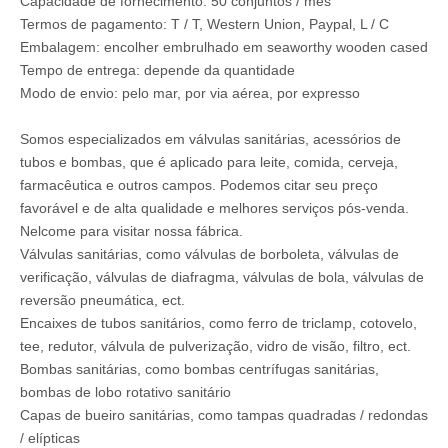
Capacidade de fornecimento: 50 conjuntos / mês
Termos de pagamento: T / T, Western Union, Paypal, L / C
Embalagem: encolher embrulhado em seaworthy wooden cased
Tempo de entrega: depende da quantidade
Modo de envio: pelo mar, por via aérea, por expresso
Somos especializados em válvulas sanitárias, acessórios de
tubos e bombas, que é aplicado para leite, comida, cerveja,
farmacêutica e outros campos. Podemos citar seu preço
favorável e de alta qualidade e melhores serviços pós-venda.
Nelcome para visitar nossa fábrica.
Válvulas sanitárias, como válvulas de borboleta, válvulas de
verificação, válvulas de diafragma, válvulas de bola, válvulas de
reversão pneumática, ect.
Encaixes de tubos sanitários, como ferro de triclamp, cotovelo,
tee, redutor, válvula de pulverização, vidro de visão, filtro, ect.
Bombas sanitárias, como bombas centrífugas sanitárias,
bombas de lobo rotativo sanitário
Capas de bueiro sanitárias, como tampas quadradas / redondas
/ elípticas