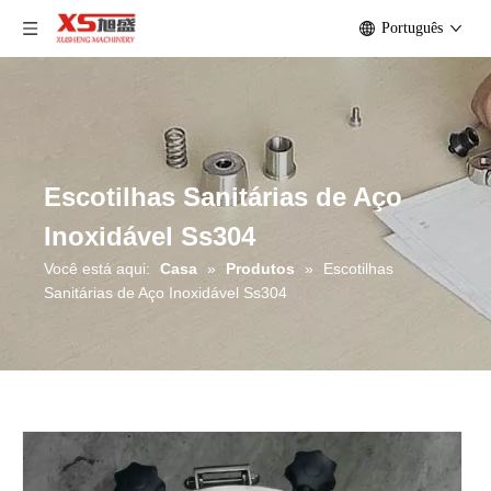
Português
Escotilhas Sanitárias de Aço
Inoxidável Ss304
Você está aqui:
Casa
»
Produtos
»
Escotilhas
Sanitárias de Aço Inoxidável Ss304