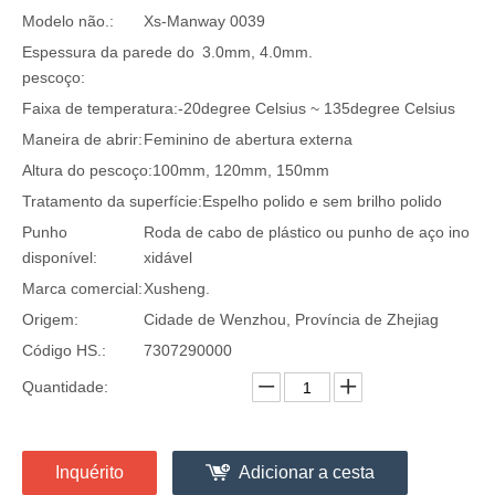
Modelo não.:
Xs-Manway 0039
Espessura da parede do
3.0mm, 4.0mm.
pescoço:
Faixa de temperatura:
-20degree Celsius ~ 135degree Celsius
Maneira de abrir:
Feminino de abertura externa
Altura do pescoço:
100mm, 120mm, 150mm
Tratamento da superfície:
Espelho polido e sem brilho polido
Punho
Roda de cabo de plástico ou punho de aço ino
disponível:
xidável
Marca comercial:
Xusheng.
Origem:
Cidade de Wenzhou, Província de Zhejiag
Código HS.:
7307290000
Quantidade:
Inquérito
Adicionar a cesta