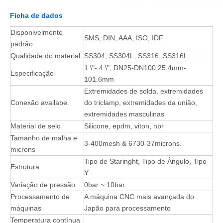
Ficha de dados
Disponivelmente
SMS, DIN, AAA, ISO, IDF
padrão
Qualidade do material
SS304, SS304L, SS316, SS316L
1 \"- 4 \", DN25-DN100,25.4mm-
Especificação
101.6mm
Extremidades de solda, extremidades
Conexão availabe.
do triclamp, extremidades da união,
extremidades masculinas
Material de selo
Silicone, epdm, viton, nbr
Tamanho de malha e
3-400mesh & 6730-37microns.
microns
Tipo de Staringht, Tipo de Ângulo, Tipo
Estrutura
Y
Variação de pressão
0bar ~ 10bar.
Processamento de
A máquina CNC mais avançada do
máquinas
Japão para processamento
Temperatura contínua