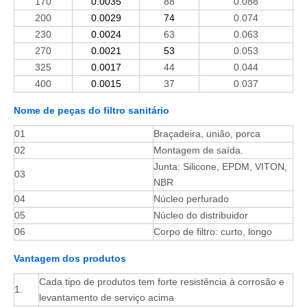
170
0.0035
88
0.088
200
0.0029
74
0.074
230
0.0024
63
0.063
270
0.0021
53
0.053
325
0.0017
44
0.044
400
0.0015
37
0.037
Nome de peças do filtro sanitário
01
Braçadeira, união, porca
02
Montagem de saída.
Junta: Silicone, EPDM, VITON,
03
NBR
04
Núcleo perfurado
05
Núcleo do distribuidor
06
Corpo de filtro: curto, longo
Vantagem dos produtos
Cada tipo de produtos tem forte resistência à corrosão e
1.
levantamento de serviço acima