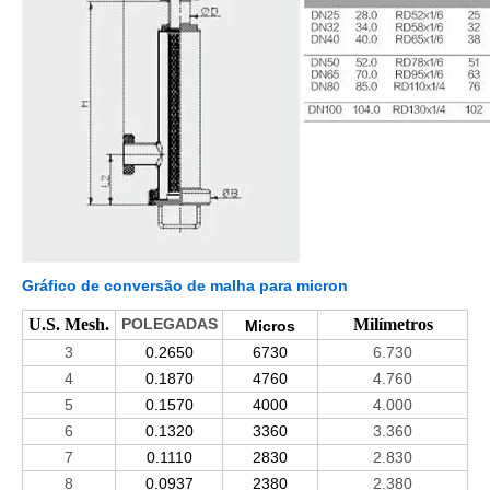
Gráfico de conversão de malha para micron
U.S. Mesh.
POLEGADAS
Milímetros
Micros
3
0.2650
6730
6.730
4
0.1870
4760
4.760
5
0.1570
4000
4.000
6
0.1320
3360
3.360
7
0.1110
2830
2.830
8
0.0937
2380
2.380