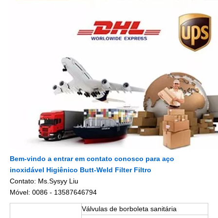
Bem-vindo a entrar em contato conosco para aço
inoxidável Higiênico Butt-Weld Filter Filtro
Contato: Ms.Sysyy Liu
Móvel: 0086 - 13587646794
Válvulas de borboleta sanitária