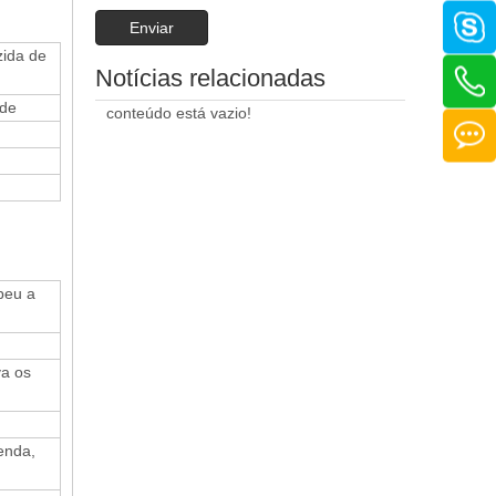
Enviar
zida de
Notícias relacionadas
ade
conteúdo está vazio!
beu a
va os
enda,