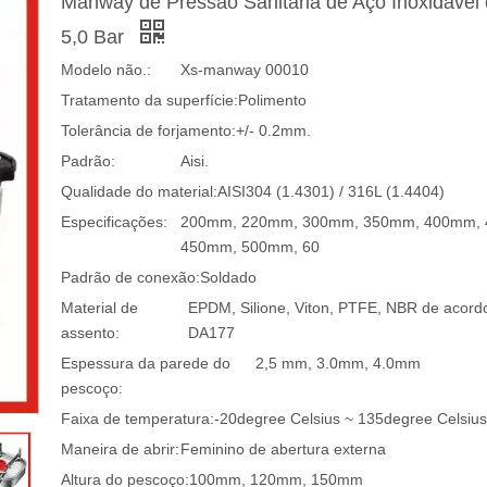
Manway de Pressão Sanitária de Aço Inoxidável
5,0 Bar
Modelo não.:
Xs-manway 00010
Tratamento da superfície:
Polimento
Tolerância de forjamento:
+/- 0.2mm.
Padrão:
Aisi.
Qualidade do material:
AISI304 (1.4301) / 316L (1.4404)
Especificações:
200mm, 220mm, 300mm, 350mm, 400mm,
450mm, 500mm, 60
Padrão de conexão:
Soldado
Material de
EPDM, Silione, Viton, PTFE, NBR de acord
assento:
DA177
Espessura da parede do
2,5 mm, 3.0mm, 4.0mm
pescoço:
Faixa de temperatura:
-20degree Celsius ~ 135degree Celsius
Maneira de abrir:
Feminino de abertura externa
Altura do pescoço:
100mm, 120mm, 150mm