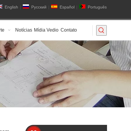
English
|
Pусский
|
Español
|
Português
rte
Notícias
Mídia Vedio
Contato