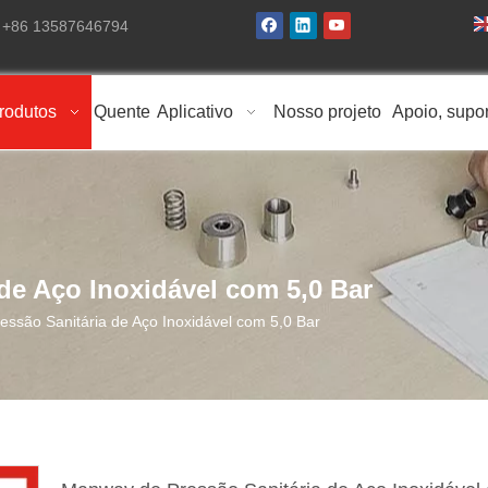
: +86 13587646794
rodutos
Quente
Aplicativo
Nosso projeto
Apoio, supo
de Aço Inoxidável com 5,0 Bar
ssão Sanitária de Aço Inoxidável com 5,0 Bar