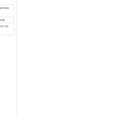
blemas
nar
mo os