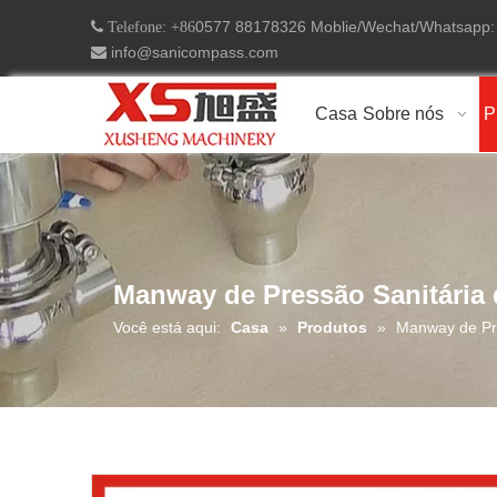
0577 88178326 Moblie/Wechat/Whatsapp
 Telefone: +86
info@sanicompass.com

Casa
Sobre nós
P
Manway de Pressão Sanitária 
Você está aqui:
Casa
»
Produtos
»
Manway de Pre