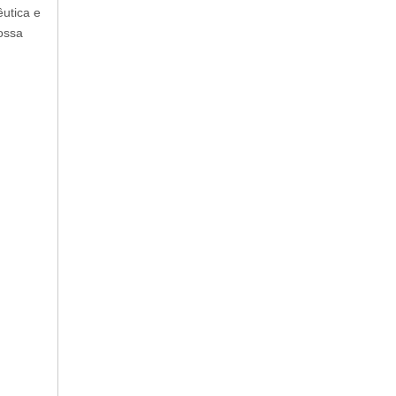
êutica e
ossa