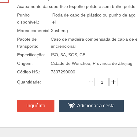
Acabamento da superfície:
Espelho polido e sem brilho polido
Punho
Roda de cabo de plástico ou punho de aço 
disponível.:
el
Marca comercial:
Xusheng
Pacote de
Caso de madeira compensada de caixa de e
transporte:
encrencional
Especificação:
ISO, 3A, SGS, CE
Origem:
Cidade de Wenzhou, Província de Zhejiag
Código HS.:
7307290000
Quantidade:
Inquérito
Adicionar a cesta