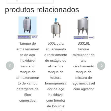
válvulas sanitárias?
produtos relacionados
Tanque de
500L para
SS316L
Tanq
armazenamen
aquecimento
tanque
bebida 
to de aço
e resfriamento
misturador de
de 
inoxidável
de estágio de
alto
sani
sanitário
alimentos
cisalhamento
person
tanque de
tanque de
tanque de
de 
armazenamen
mistura
mistura de
galõ
to de xampu
homogeneiza
aço inoxidável
tanq
detergente de
dor de aço
com agitador
armaz
óleo
inoxidável
to d
comestível
com bomba
inox
de lóbulo e
líqu