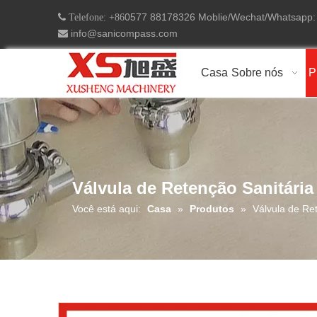
0577 88178326 Moblie/Wechat/Whatsapp
 Telefone: +86
info@sanicompass.com

Casa
Sobre nós
P
Válvula de Retenção Sanitária
Você está aqui:
Casa
»
Produtos
»
Válvula de Re