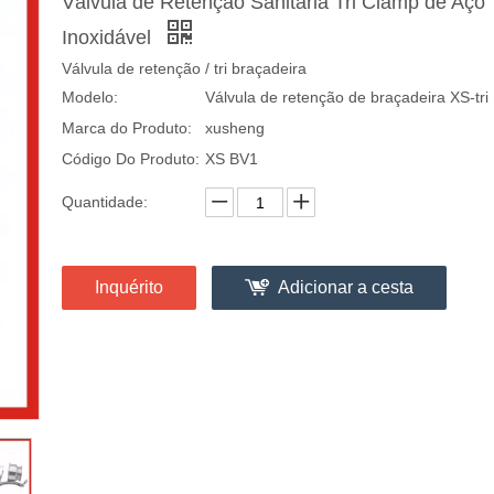
Válvula de Retenção Sanitária Tri Clamp de Aço
Inoxidável
Válvula de retenção / tri braçadeira
Modelo:
Válvula de retenção de braçadeira XS-tri
Marca do Produto:
xusheng
Código Do Produto:
XS BV1
Quantidade:
Inquérito
Adicionar a cesta