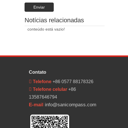
Enviar
Notícias relacionadas
conteúdo está vazio!
Contato
 Telefone
+86 0577 88178326
 Telefone celular
+86
13587646794
E-mail
info@sanicompass.com