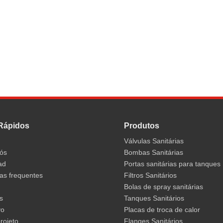
Rápidos
Produtos
Válvulas Sanitárias
ós
Bombas Sanitárias
ad
Portas sanitárias para tanques
as frequentes
Filtros Sanitários
Bolas de spray sanitárias
s
Tanques Sanitários
vo
Placas de troca de calor
rojeto
Flanges Sanitários