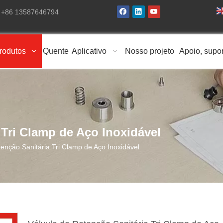
: +86 13587646794
rodutos
Quente
Aplicativo
Nosso projeto
Apoio, supo
 Tri Clamp de Aço Inoxidável
tenção Sanitária Tri Clamp de Aço Inoxidável