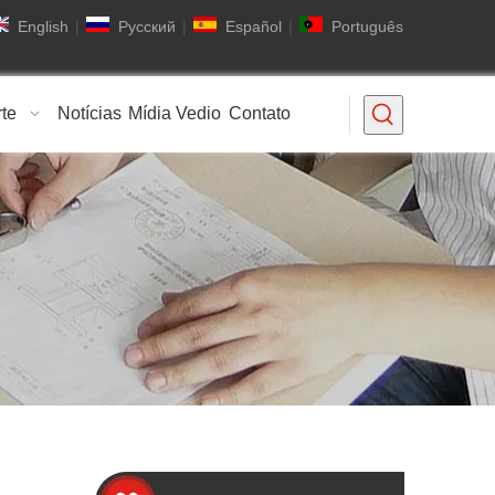
English
|
Pусский
|
Español
|
Português
rte
Notícias
Mídia Vedio
Contato