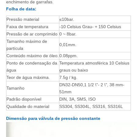
enchimento de garrafas.
Folha de data:
Pressão material
≤10bar.
Faixa de temperatura
-10 Celsius Grau- + 150 Celsius
Pressão de ar comprimido
0 ~ 8bar.
Tamanho máximo de
0,01mm.
partícula
Conteúdo máximo de óleo.
0.08ppm.
Ponto de condensação da
Temperatura atmosférica 10 Celsius
água
graus ou baixo
Teor de água máxima.
7.5g / kg.
DN32-DN50,1 1/2 \"- 2 \", 38 mm-
Tamanho
51mm
Padrão disponível
DIN, 3A, SMS, ISO
Qualidade do material
SS304, SS304L, SS316, SS316L
Dimensão para válvula de pressão constante