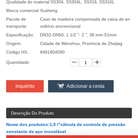
Qualidade do material:
SS304, SS304L, SS316, SS316L
Marca comercial:
Xusheng.
Pacote de
Caso de madeira compensada de caixa de en
transporte:
voltório encrencional
Especificação:
DN32-DN50, 1 1/2 "- 2 ", 38 mm-51mm
Origem:
Cidade de Wenzhou, Província de Zhejiag
Código HS.:
8481804090
Quantidade:
Inquérito
Adicionar a cesta
Descrição Do Produto
Nome dos produtos:
1,5 \"válvula de controle de pressão
constante de aço inoxidável