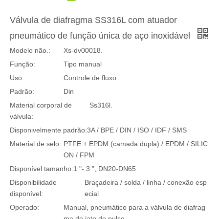
Válvula de diafragma SS316L com atuador
pneumático de função única de aço inoxidável
Modelo não.:
Xs-dv00018.
Função:
Tipo manual
Uso:
Controle de fluxo
Padrão:
Din
Material corporal de
Ss316l.
válvula:
Disponivelmente padrão:
3A / BPE / DIN / ISO / IDF / SMS
Material de selo:
PTFE + EPDM (camada dupla) / EPDM / SILIC
ON / FPM
Disponível tamanho:
1 "- 3 ", DN20-DN65
Disponibilidade
Braçadeira / solda / linha / conexão esp
disponível:
ecial
Operado:
Manual, pneumático para a válvula de diafrag
ma de jato de pulso