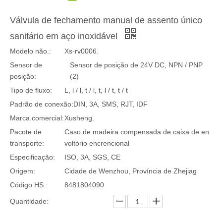
Válvula de fechamento manual de assento único
sanitário em aço inoxidável
Modelo não.:
Xs-rv0006.
Sensor de
Sensor de posição de 24V DC, NPN / PNP
posição:
(2)
Tipo de fluxo:
L, l / l, t / l, t, l / t, t / t
Padrão de conexão:
DIN, 3A, SMS, RJT, IDF
Marca comercial:
Xusheng.
Pacote de
Caso de madeira compensada de caixa de en
transporte:
voltório encrencional
Especificação:
ISO, 3A, SGS, CE
Origem:
Cidade de Wenzhou, Província de Zhejiag
Código HS.:
8481804090
Quantidade: