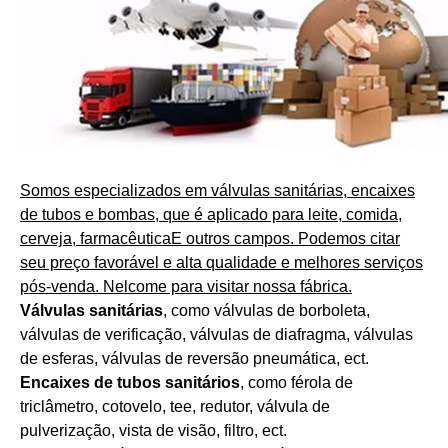
Somos especializados em válvulas sanitárias, encaixes
de tubos e bombas, que é aplicado para leite, comida,
cerveja, farmacêutica
E outros campos. Podemos citar
seu preço favorável e alta qualidade e melhores serviços
pós-venda. Nelcome para visitar nossa fábrica.
Válvulas sanitárias
, como válvulas de borboleta,
válvulas de verificação, válvulas de diafragma, válvulas
de esferas, válvulas de reversão pneumática, ect.
Encaixes de tubos sanitários
, como férola de
triclâmetro, cotovelo, tee, redutor, válvula de
pulverização, vista de visão, filtro, ect.