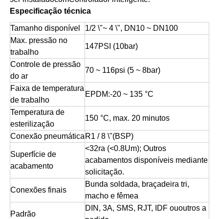
Especificação técnica
Tamanho disponível
1/2 \"~ 4 \", DN10 ~ DN100
Max. pressão no
147PSI (10bar)
trabalho
Controle de pressão
70 ~ 116psi (5 ~ 8bar)
do ar
Faixa de temperatura
EPDM:
-20 ~ 135 °
C
de trabalho
Temperatura de
150 °
C, max. 20 minutos
esterilização
Conexão pneumática
R1 / 8 \"(BSP)
<32ra (<0.8U
m); Outros
Superfície de
acabamentos disponíveis mediante
acabamento
solicitação.
Bunda soldada, braçadeira tri,
Conexões finais
macho e fêmea
DIN, 3A, SMS, RJT, IDF ou
outros a
Padrão