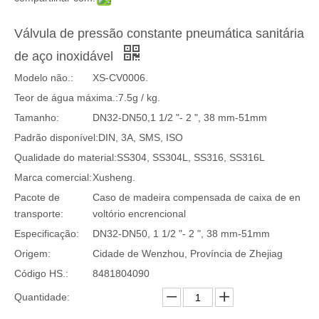
Válvula de pressão constante pneumática sanitária
de aço inoxidável
Modelo não.:
XS-CV0006.
Teor de água máxima.:
7.5g / kg.
Tamanho:
DN32-DN50,1 1/2 "- 2 ", 38 mm-51mm
Padrão disponível:
DIN, 3A, SMS, ISO
Qualidade do material:
SS304, SS304L, SS316, SS316L
Marca comercial:
Xusheng.
Pacote de
Caso de madeira compensada de caixa de en
transporte:
voltório encrencional
Especificação:
DN32-DN50, 1 1/2 "- 2 ", 38 mm-51mm
Origem:
Cidade de Wenzhou, Província de Zhejiag
Código HS.:
8481804090
Quantidade: