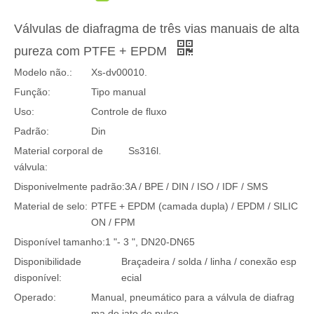
Válvulas de diafragma de três vias manuais de alta
pureza com PTFE + EPDM
Modelo não.:
Xs-dv00010.
Função:
Tipo manual
Uso:
Controle de fluxo
Padrão:
Din
Material corporal de
Ss316l.
válvula:
Disponivelmente padrão:
3A / BPE / DIN / ISO / IDF / SMS
Material de selo:
PTFE + EPDM (camada dupla) / EPDM / SILIC
ON / FPM
Disponível tamanho:
1 "- 3 ", DN20-DN65
Disponibilidade
Braçadeira / solda / linha / conexão esp
disponível:
ecial
Operado:
Manual, pneumático para a válvula de diafrag
ma de jato de pulso