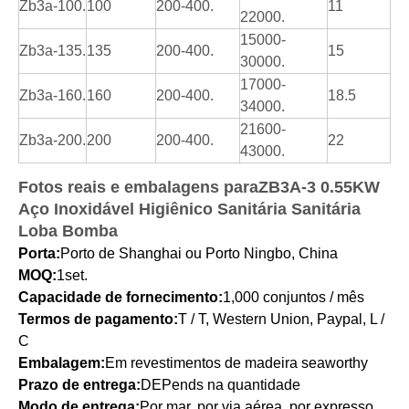
Zb3a-100.
100
200-400.
11
22000.
15000-
Zb3a-135.
135
200-400.
15
30000.
17000-
Zb3a-160.
160
200-400.
18.5
34000.
21600-
Zb3a-200.
200
200-400.
22
43000.
Fotos reais e embalagens para
ZB3A-3 0.55KW
Aço Inoxidável Higiênico Sanitária Sanitária
Loba Bomba
Porta:
Porto de Shanghai ou Porto Ningbo, China
MOQ:
1set.
Capacidade de fornecimento:
1,
000 conjuntos / mês
Termos de pagamento:
T / T, Western Union, Paypal, L /
C
Embalagem:
Em revestimentos de madeira seaworthy
Prazo de entrega:
D
EPends na quantidade
Modo de entrega:
Por mar, por via aérea, por expresso