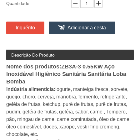
Quantidade:
Inquérito
Adicionar a cesta
Descrição Do Produto
Nome dos produtos:
ZB3A-3 0.55KW Aço
Inoxidável Higiênico Sanitária Sanitária Loba
Bomba
Indústria alimentícia:
Iogurte, manteiga fresca, sorvete,
queijo, choro, cerveja, manobra, fermento, refrigerante,
geléia de frutas, ketchup, purê de frutas, purê de frutas,
pudim, geléia de frutas, geléia, sabor, carne , Tempero,
pão, mingau de carne, carne cominutada, óleo de carne,
óleo comestível, doces, xarope, vestir fino creme
ng,
chocolate, etc.