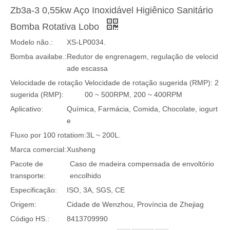
Zb3a-3 0,55kw Aço Inoxidável Higiênico Sanitário
Bomba Rotativa Lobo
Modelo não.:
XS-LP0034.
Bomba availabe.:
Redutor de engrenagem, regulação de velocid
ade escassa
Velocidade de rotação
Velocidade de rotação sugerida (RMP): 2
sugerida (RMP):
00 ~ 500RPM, 200 ~ 400RPM
Aplicativo:
Química, Farmácia, Comida, Chocolate, iogurt
e
Fluxo por 100 rotatiom:
3L ~ 200L.
Marca comercial:
Xusheng
Pacote de
Caso de madeira compensada de envoltório
transporte:
encolhido
Especificação:
ISO, 3A, SGS, CE
Origem:
Cidade de Wenzhou, Província de Zhejiag
Código HS.:
8413709990