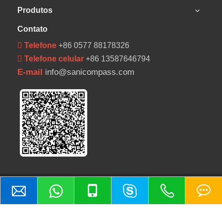
Produtos
Contato
 Telefone
+86 0577 88178326
 Telefone celular
+86 13587646794
E-mail
info@sanicompass.com
Copyright © 2011 Wenzhou Xusheng Machinery Industry and
Trading Co., Ltd e Wenzhou Compass Machinery Co., Ltd.Todos
os direitos reservados.