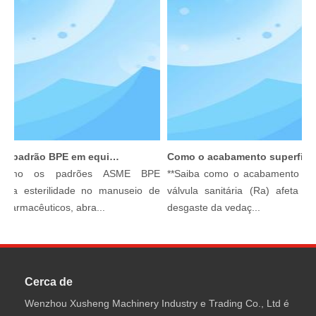
O que é o padrão BPE em equipamentos de processamento sanitário?
Como o acabamento superficial afeta o desempenho da válvula
como os padrões ASME BPE
**Saiba como o acabamento super
 a esterilidade no manuseio de
válvula sanitária (Ra) afeta a 
iofarmacêuticos, abra...
desgaste da vedaç...
Cerca de
Wenzhou Xusheng Machinery Industry e Trading Co., Ltd é