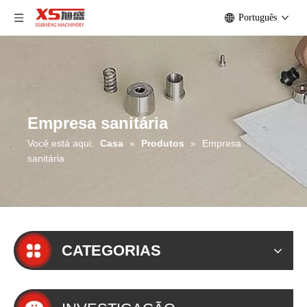
Português
Empresa sanitária
Você está aqui:
Casa
»
Produtos
»
Empresa
sanitária
CATEGORIAS