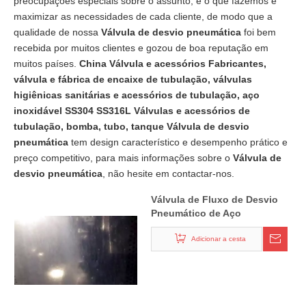
preocupações especiais sobre o assunto, e o que fazemos é
maximizar as necessidades de cada cliente, de modo que a
qualidade de nossa
Válvula de desvio pneumática
foi bem
recebida por muitos clientes e gozou de boa reputação em
muitos países.
China Válvula e acessórios Fabricantes,
válvula e fábrica de encaixe de tubulação, válvulas
higiênicas sanitárias e acessórios de tubulação, aço
inoxidável SS304 SS316L Válvulas e acessórios de
tubulação, bomba, tubo, tanque
Válvula de desvio
pneumática
tem design característico e desempenho prático e
preço competitivo, para mais informações sobre o
Válvula de
desvio pneumática
, não hesite em contactar-nos.
Válvula de Fluxo de Desvio
Pneumático de Aço
Inoxidável Sanitário SS304
SS316L L
Adicionar a cesta