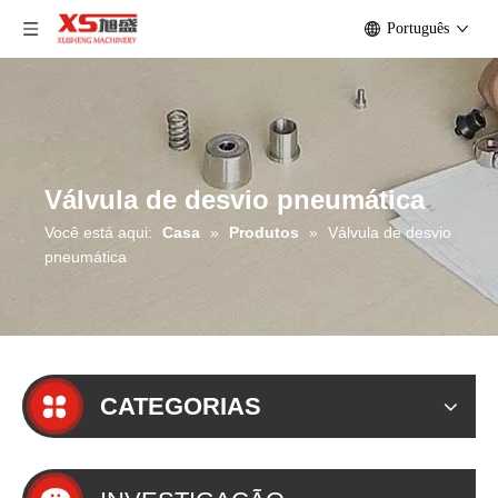
Português
Válvula de desvio pneumática
Você está aqui:
Casa
»
Produtos
»
Válvula de desvio
pneumática
CATEGORIAS