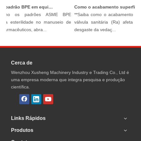
O que é o padrão BPE em equipamentos de processamento sanitário?
Como o acabamento superficial afeta o desempenho da válvula sanitária
como os padrões ASME BPE
**Saiba como o acabamento super
 a esterilidade no manuseio de
válvula sanitária (Ra) afeta a h
iofarmacêuticos, abra...
desgaste da vedaç...
Cerca de
Wenzhou Xusheng Machinery Industry e Trading Co., Ltd é
uma empresa moderna que integra pesquisa e produção
científica.
Links Rápidos
Produtos